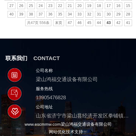
27
26
25
24
23
22
21
20
19
18
17
16
15
40
39
38
37
36
35
34
33
32
31
30
29
28
共47页 556条
末页
47
46
45
44
43
42
41
联系我们
CONTACT
公司名称
梁山鸿福交通设备有限公司
服务热线
13905476828
公司地址
山东省济宁市梁山县经济开发区拳铺镇拳堂路39号
www.escmmw.com梁山鸿福交通设备有限公司
网站优化技术支持：