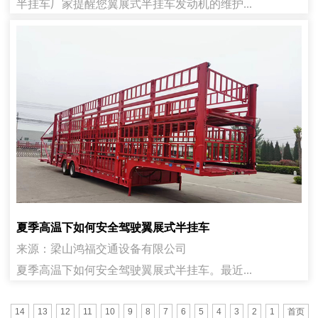
半挂车厂家提醒您翼展式半挂车发动机的维护...
夏季高温下如何安全驾驶翼展式半挂车
来源：梁山鸿福交通设备有限公司
夏季高温下如何安全驾驶翼展式半挂车。最近...
14
13
12
11
10
9
8
7
6
5
4
3
2
1
首页