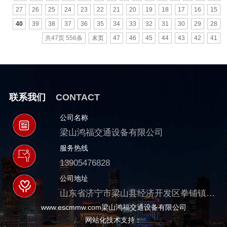
27
26
25
24
23
22
21
20
19
18
17
16
15
40
39
38
37
36
35
34
33
32
31
30
29
28
共47页 556条
末页
47
46
45
44
43
42
41
联系我们
CONTACT
公司名称
梁山鸿福交通设备有限公司
服务热线
13905476828
公司地址
山东省济宁市梁山县经济开发区拳铺镇拳堂路39号
www.escmmw.com梁山鸿福交通设备有限公司
网站化技术支持：