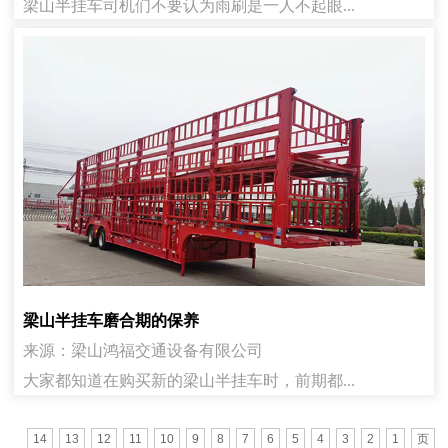
梁山半挂车司机们不要认为雨刷是一人不起眼...
梁山半挂车磨合期的保养
来源：梁山鸿福交通设备有限公司
大家都知道在购买新的梁山半挂车时，前期都...
14
13
12
11
10
9
8
7
6
5
4
3
2
1
页